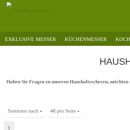
EXKLUSIVE MESSER
KÜCHENMESSER
KOCH
»
»
Startseite
Scheren
Haushaltscheren
HAUSH
Haben Sie Fragen zu unseren Haushaltsscheren, möchten s
Sortieren nach
Sortieren nach
48 pro Seite
pro Seite
1