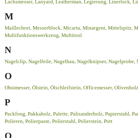
Lachsmesser
,
Lanyard
,
Leatherman
,
Legierung
,
Linerlock
,
Li
M
Maillechort
,
Messerblock
,
Micarta
,
Minargent
,
Mittelspitz
,
M
Multifunktionswerkzeug
,
Multitool
N
Nagelclip
,
Nagelfeile
,
Nagelhau
,
Nagelknipser
,
Nagelprobe
,
O
Obstmesser
,
Ölstein
,
Ölschleifstein
,
Officemesser
,
Olivenhol
P
Packfong
,
Pakkaholz
,
Palette
,
Palisanderholz
,
Papierstahl
,
Pa
Polieren
,
Polierpaste
,
Polierstahl
,
Polierstein
,
Pott
Q