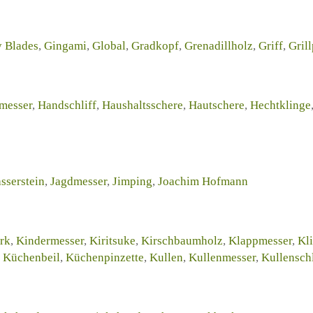
 Blades
,
Gingami
,
Global
,
Gradkopf
,
Grenadillholz
,
Griff
,
Grill
messer
,
Handschliff
,
Haushaltsschere
,
Hautschere
,
Hechtklinge
sserstein
,
Jagdmesser
,
Jimping
,
Joachim Hofmann
rk
,
Kindermesser
,
Kiritsuke
,
Kirschbaumholz
,
Klappmesser
,
Kl
,
Küchenbeil
,
Küchenpinzette
,
Kullen
,
Kullenmesser
,
Kullenschl