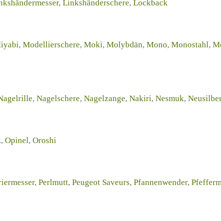
nkshändermesser
,
Linkshänderschere
,
Lockback
iyabi
,
Modellierschere
,
Moki
,
Molybdän
,
Mono
,
Monostahl
,
Mo
Nagelrille
,
Nagelschere
,
Nagelzange
,
Nakiri
,
Nesmuk
,
Neusilbe
z
,
Opinel
,
Oroshi
riermesser
,
Perlmutt
,
Peugeot Saveurs
,
Pfannenwender
,
Pfeffer