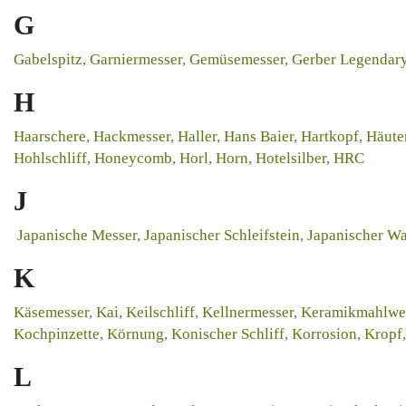
G
Gabelspitz
,
Garniermesser
,
Gemüsemesser
,
Gerber Legendary
H
Haarschere
,
Hackmesser
,
Haller
,
Hans Baier
,
Hartkopf
,
Häute
Hohlschliff
,
Honeycomb
,
Horl
,
Horn
,
Hotelsilber
,
HRC
J
Japanische Messer
,
Japanischer Schleifstein
,
Japanischer Wa
K
Käsemesser
,
Kai
,
Keilschliff
,
Kellnermesser
,
Keramikmahlwe
Kochpinzette
,
Körnung
,
Konischer Schliff
,
Korrosion
,
Kropf
L