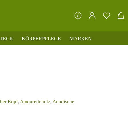
che...
STECK
KÖRPERPFLEGE
MARKEN
her Kopf
,
Amouretteholz
,
Anodische
r