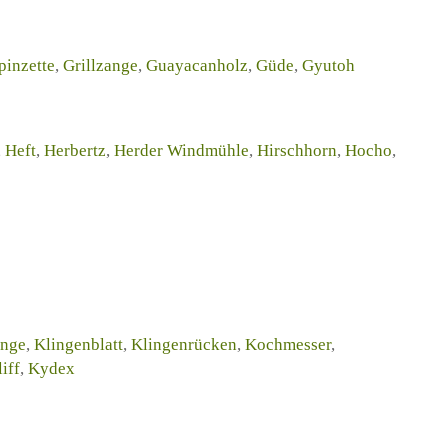
pinzette
,
Grillzange
,
Guayacanholz
,
Güde
,
Gyutoh
,
Heft
,
Herbertz
,
Herder Windmühle
,
Hirschhorn
,
Hocho
,
inge
,
Klingenblatt
,
Klingenrücken
,
Kochmesser
,
iff
,
Kydex