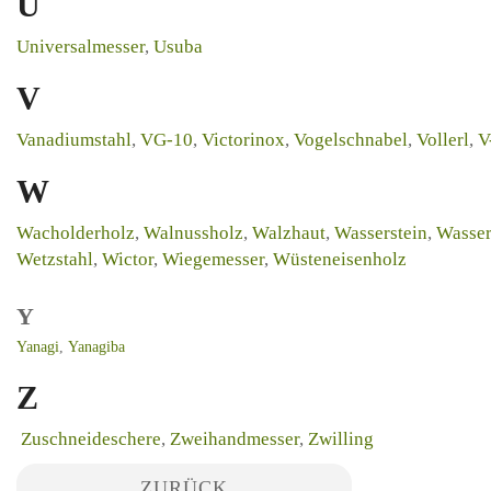
U
Universalmesser
,
Usuba
V
Vanadiumstahl
,
VG-10
,
Victorinox
,
Vogelschnabel
,
Vollerl
,
V
W
Wacholderholz
,
Walnussholz
,
Walzhaut
,
Wasserstein
,
Wasser
Wetzstahl
,
Wictor
,
Wiegemesser
,
Wüsteneisenholz
Y
Yanagi
,
Yanagiba
Z
Zuschneideschere
,
Zweihandmesser
,
Zwilling
ZURÜCK