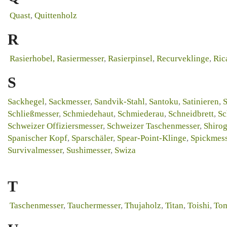
Quast
,
Quittenholz
R
Rasierhobel,
Rasiermesser
,
Rasierpinsel
,
Recurveklinge
,
Ric
S
Sackhegel
,
Sackmesser
,
Sandvik-Stahl
,
Santoku
,
Satinieren
,
S
Schließmesser
,
Schmiedehaut
,
Schmiederau
,
Schneidbrett
,
Sc
Schweizer Offiziersmesser
,
Schweizer Taschenmesser
,
Shiro
Spanischer Kopf
,
Sparschäler
,
Spear-Point-Klinge
,
Spickmess
Survivalmesser
,
Sushimesser
,
Swiza
T
Taschenmesser
,
Tauchermesser
,
Thujaholz
,
Titan
,
Toishi
,
Tom