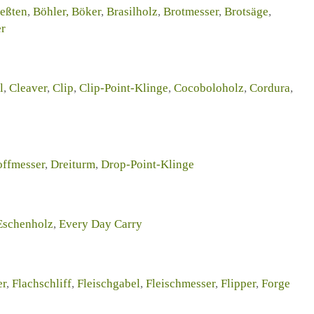
ießten
,
Böhler,
Böker
,
Brasilholz
,
Brotmesser
,
Brotsäge
,
er
l
,
Cleaver
,
Clip
,
Clip-Point-Klinge
,
Cocoboloholz
,
Cordura
,
ffmesser
,
Dreiturm
,
Drop-Point-Klinge
Eschenholz
,
Every Day Carry
er
,
Flachschliff
,
Fleischgabel
,
Fleischmesser
,
Flipper
,
Forge