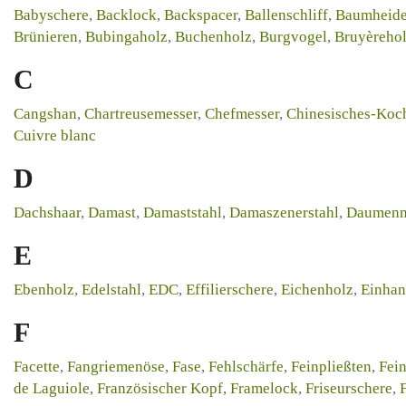
Babyschere
,
Backlock
,
Backspacer
,
Ballenschliff
,
Baumheide
Brünieren
,
Bubingaholz
,
Buchenholz
,
Burgvogel
,
Bruyèreho
C
Cangshan
,
Chartreusemesser
,
Chefmesser
,
Chinesisches-Koc
Cuivre blanc
D
Dachshaar
,
Damast
,
Damaststahl
,
Damaszenerstahl
,
Daumenna
E
Ebenholz
,
Edelstahl
,
EDC
,
Effilierschere
,
Eichenholz
,
Einhan
F
Facette
,
Fangriemenöse
,
Fase
,
Fehlschärfe
,
Feinpließten
,
Fein
de Laguiole
,
Französischer Kopf,
Framelock
,
Friseurschere
,