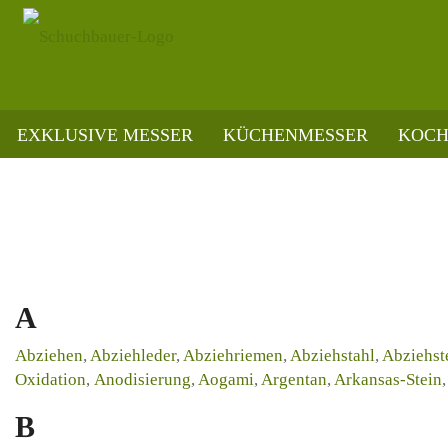
EXKLUSIVE MESSER
KÜCHENMESSER
KOCH
»
Startseite
Glossar
A
Abziehen
,
Abziehleder
,
Abziehriemen
,
Abziehstahl
,
Abziehst
Oxidation
,
Anodisierung
,
Aogami
,
Argentan
,
Arkansas-Stein
,
B