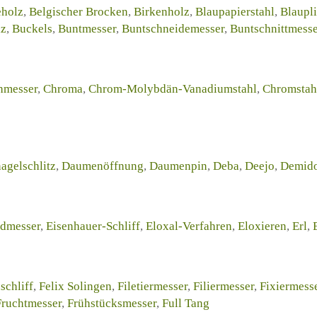
holz
,
Belgischer Brocken
,
Birkenholz
,
Blaupapierstahl
,
Blaupl
lz
,
Buckels
,
Buntmesser
,
Buntschneidemesser
,
Buntschnittmess
hmesser
,
Chroma
,
Chrom-Molybdän-Vanadiumstahl
,
Chromstah
gelschlitz
,
Daumenöffnung
,
Daumenpin
,
Deba
,
Deejo
,
Demido
dmesser
,
Eisenhauer-Schliff
,
Eloxal-Verfahren
,
Eloxieren
,
Erl
,
schliff
,
Felix Solingen
,
Filetiermesser
,
Filiermesser
,
Fixiermess
Fruchtmesser
,
Frühstücksmesser
,
Full Tang