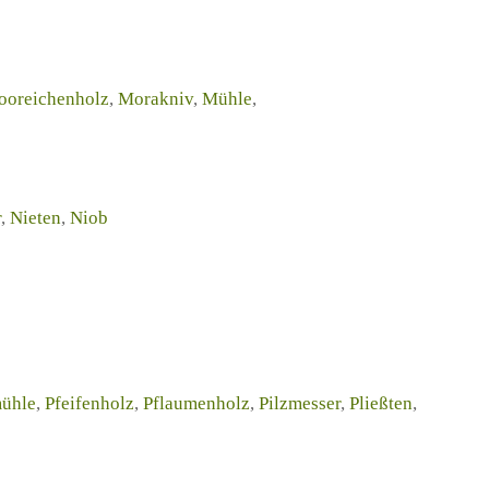
oreichenholz
,
Morakniv
,
Mühle
,
r
,
Nieten
,
Niob
mühle
,
Pfeifenholz
,
Pflaumenholz
,
Pilzmesser
,
Pließten
,