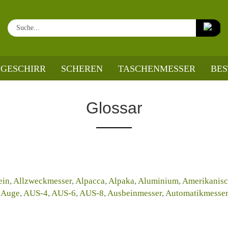
Su
GESCHIRR
SCHEREN
TASCHENMESSER
BE
Glossar
ein
,
Allzweckmesser
,
Alpacca
,
Alpaka
,
Aluminium
,
Amerikanisc
Auge
,
AUS-4
,
AUS-6
,
AUS-8
,
Ausbeinmesser
,
Automatikmesse