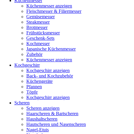
Küchenmesser
Küchenmesser anzeigen
Fleischmesser & Filiermesser
Gemüsemesser
Steakmesser
Brotmesser
Frühstücksmesser
Geschenk-Sets
Kochmesser
Japanische Küchenmesser
Zubehör
Küchenmesser anzeigen
Kochgeschirr
Kochgeschirr anzeigen
Back- und Kochzubehör
Küchengeräte
Pfannen
Töpfe
Kochgeschirr anzeigen
Scheren
Scheren anzeigen
Haarscheren & Bartscheren
Haushaltscheren
Hautscheren und Nasenscheren
Nagel-Etuis