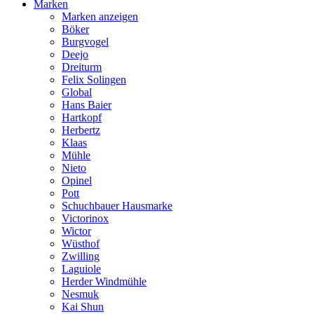
Marken
Marken anzeigen
Böker
Burgvogel
Deejo
Dreiturm
Felix Solingen
Global
Hans Baier
Hartkopf
Herbertz
Klaas
Mühle
Nieto
Opinel
Pott
Schuchbauer Hausmarke
Victorinox
Wictor
Wüsthof
Zwilling
Laguiole
Herder Windmühle
Nesmuk
Kai Shun