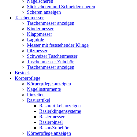
Nagelscheren
Stickscheren und Schneiderscheren
Scheren anzeigen
Taschenmesser
Taschenmesser anzeigen
Kindermesser
Klappmesser
Laguiole
Messer mit feststehender Klinge
Pilzmesser
Schweizer Taschenmesser
Taschenmesser Zubehör
Taschenmesser anzeigen
Besteck
Körperpflege
Körperpflege anzeigen
Nagelinstrumente
Pinzetten
Rasurartikel
Rasurartikel anzeigen
Rasierklingensysteme
Rasiermesser
Rasierpinsel
Rasur-Zubehör
Körperpflege anzeigen