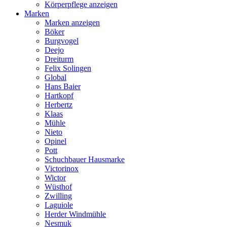
Körperpflege anzeigen
Marken
Marken anzeigen
Böker
Burgvogel
Deejo
Dreiturm
Felix Solingen
Global
Hans Baier
Hartkopf
Herbertz
Klaas
Mühle
Nieto
Opinel
Pott
Schuchbauer Hausmarke
Victorinox
Wictor
Wüsthof
Zwilling
Laguiole
Herder Windmühle
Nesmuk