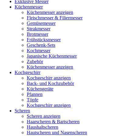
Exklusive Messer
Küchenmesser
Küchenmesser anzeigen
Fleischmesser & Filiermesser
Gemüsemesser
Steakmesser
Brotmesser
Frühstücksmesser
Geschenk-Sets
Kochmesser
Japanische Küchenmesser
Zubehör
Küchenmesser anzeigen
Kochgeschirr
Kochgeschirr anzeigen
Back- und Kochzubehör
Küchengeräte
Pfannen
Töpfe
Kochgeschirr anzeigen
Scheren
Scheren anzeigen
Haarscheren & Bartscheren
Haushaltscheren
Hautscheren und Nasenscheren