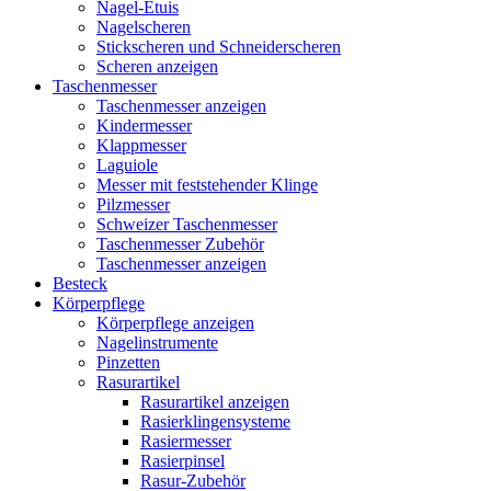
Nagel-Etuis
Nagelscheren
Stickscheren und Schneiderscheren
Scheren anzeigen
Taschenmesser
Taschenmesser anzeigen
Kindermesser
Klappmesser
Laguiole
Messer mit feststehender Klinge
Pilzmesser
Schweizer Taschenmesser
Taschenmesser Zubehör
Taschenmesser anzeigen
Besteck
Körperpflege
Körperpflege anzeigen
Nagelinstrumente
Pinzetten
Rasurartikel
Rasurartikel anzeigen
Rasierklingensysteme
Rasiermesser
Rasierpinsel
Rasur-Zubehör