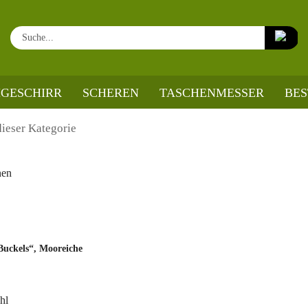
Su
GESCHIRR
SCHEREN
TASCHENMESSER
BE
esser „Buckels“, Mooreiche
dieser Kategorie
nen
Buckels“, Mooreiche
ahl