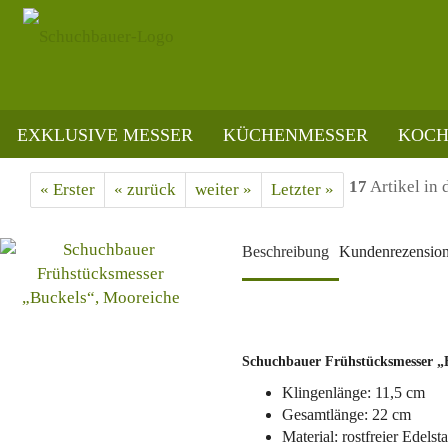
EXKLUSIVE MESSER
KÜCHENMESSER
KOCH
»
»
»
Startseite
Küchenmesser
Frühstücksmesser
Schuchbauer Frühstücksm
17
Artikel in 
« Erster
« zurück
weiter »
Letzter »
Beschreibung
Kundenrezensio
Schuchbauer Frühstücksmesser „
Klingenlänge: 11,5 cm
Gesamtlänge: 22 cm
Material: rostfreier Edelst