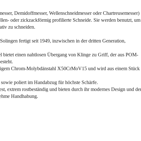
esser, Demidoffmesser, Wellenschneidmesser oder Chartreusemesser)
llen- oder zickzackförmig profilierte Schneide. Sie werden benutzt, um
tiv zu schneiden.
olingen fertigt seit 1949, inzwischen in der dritten Generation,
 bietet einen nahtlosen Übergang von Klinge zu Griff, der aus POM-
esteht.
ertigem Chrom-Molybdänstahl X50CrMoV15 und wird aus einem Stück
et sowie poliert im Handabzug für höchste Schärfe.
st, extrem rostbeständig und bieten durch ihr modernes Design und de
enehme Handhabung.