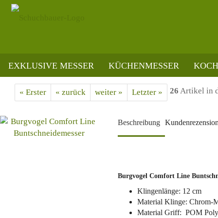
EXKLUSIVE MESSER
KÜCHENMESSER
KOCH
»
»
»
Startseite
Marken
Burgvogel
Burgvogel Comfort Line Buntschneidem
26
Artikel in 
« Erster
« zurück
weiter »
Letzter »
Beschreibung
Kundenrezensio
Burgvogel Comfort Line Buntsch
Klingenlänge: 12 cm
Material Klinge: Chrom
Material Griff: POM Pol