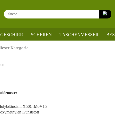
Su
GESCHIRR
SCHEREN
TASCHENMESSER
BE
esser
dieser Kategorie
nen
neidemesser
-Molybdänstahl X50CrMoV15
yoxymethylen Kunststoff