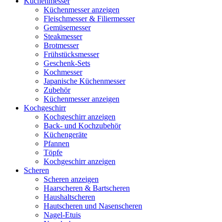
Küchenmesser
Küchenmesser anzeigen
Fleischmesser & Filiermesser
Gemüsemesser
Steakmesser
Brotmesser
Frühstücksmesser
Geschenk-Sets
Kochmesser
Japanische Küchenmesser
Zubehör
Küchenmesser anzeigen
Kochgeschirr
Kochgeschirr anzeigen
Back- und Kochzubehör
Küchengeräte
Pfannen
Töpfe
Kochgeschirr anzeigen
Scheren
Scheren anzeigen
Haarscheren & Bartscheren
Haushaltscheren
Hautscheren und Nasenscheren
Nagel-Etuis