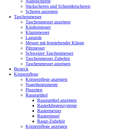
Nagelscheren
Stickscheren und Schneiderscheren
Scheren anzeigen
Taschenmesser
Taschenmesser anzeigen
Kindermesser
Klappmesser
Laguiole
Messer mit feststehender Klinge
Pilzmesser
Schweizer Taschenmesser
Taschenmesser Zubehör
Taschenmesser anzeigen
Besteck
Körperpflege
Körperpflege anzeigen
Nagelinstrumente
Pinzetten
Rasurartikel
Rasurartikel anzeigen
Rasierklingensysteme
Rasiermesser
Rasierpinsel
Rasur-Zubehör
Körperpflege anzeigen