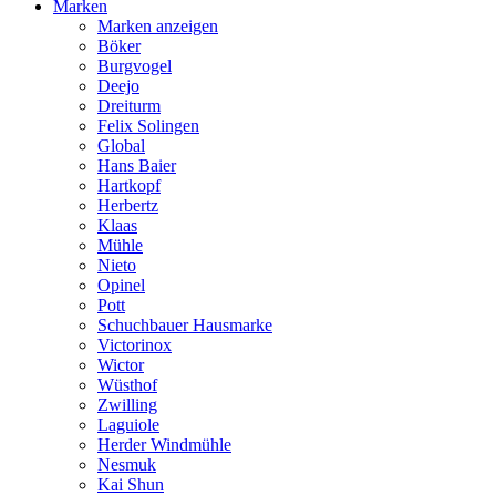
Marken
Marken anzeigen
Böker
Burgvogel
Deejo
Dreiturm
Felix Solingen
Global
Hans Baier
Hartkopf
Herbertz
Klaas
Mühle
Nieto
Opinel
Pott
Schuchbauer Hausmarke
Victorinox
Wictor
Wüsthof
Zwilling
Laguiole
Herder Windmühle
Nesmuk
Kai Shun