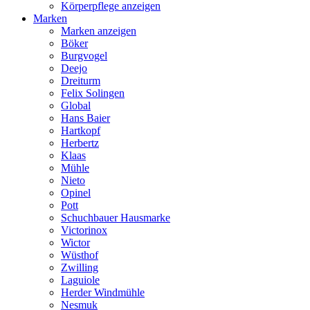
Körperpflege anzeigen
Marken
Marken anzeigen
Böker
Burgvogel
Deejo
Dreiturm
Felix Solingen
Global
Hans Baier
Hartkopf
Herbertz
Klaas
Mühle
Nieto
Opinel
Pott
Schuchbauer Hausmarke
Victorinox
Wictor
Wüsthof
Zwilling
Laguiole
Herder Windmühle
Nesmuk