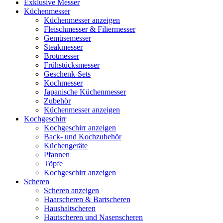
Exklusive Messer
Küchenmesser
Küchenmesser anzeigen
Fleischmesser & Filiermesser
Gemüsemesser
Steakmesser
Brotmesser
Frühstücksmesser
Geschenk-Sets
Kochmesser
Japanische Küchenmesser
Zubehör
Küchenmesser anzeigen
Kochgeschirr
Kochgeschirr anzeigen
Back- und Kochzubehör
Küchengeräte
Pfannen
Töpfe
Kochgeschirr anzeigen
Scheren
Scheren anzeigen
Haarscheren & Bartscheren
Haushaltscheren
Hautscheren und Nasenscheren