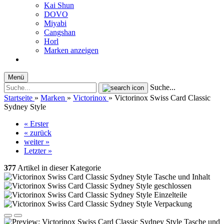
Kai Shun
DOVO
Miyabi
Cangshan
Horl
Marken anzeigen
Menü
Suche...
Startseite
»
Marken
»
Victorinox
»
Victorinox Swiss Card Classic
Sydney Style
« Erster
« zurück
weiter »
Letzter »
377
Artikel in dieser Kategorie