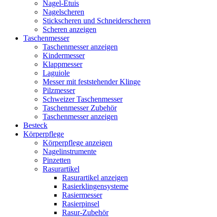
Nagel-Etuis
Nagelscheren
Stickscheren und Schneiderscheren
Scheren anzeigen
Taschenmesser
Taschenmesser anzeigen
Kindermesser
Klappmesser
Laguiole
Messer mit feststehender Klinge
Pilzmesser
Schweizer Taschenmesser
Taschenmesser Zubehör
Taschenmesser anzeigen
Besteck
Körperpflege
Körperpflege anzeigen
Nagelinstrumente
Pinzetten
Rasurartikel
Rasurartikel anzeigen
Rasierklingensysteme
Rasiermesser
Rasierpinsel
Rasur-Zubehör