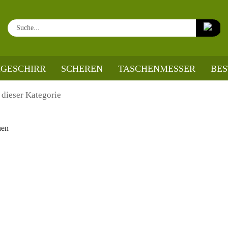
Su
GESCHIRR
SCHEREN
TASCHENMESSER
BE
 dieser Kategorie
nen