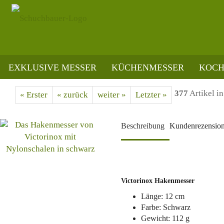
EXKLUSIVE MESSER
KÜCHENMESSER
KOCH
»
»
»
Startseite
Marken
Victorinox
Victorinox Hakenmesser, Schwarz
377
Artikel in
« Erster
« zurück
weiter »
Letzter »
Beschreibung
Kundenrezensio
Victorinox Hakenmesser
Länge: 12 cm
Farbe: Schwarz
Gewicht: 112 g