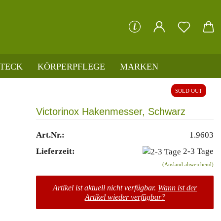
che...
STECK
KÖRPERPFLEGE
MARKEN
SOLD OUT
Victorinox Hakenmesser, Schwarz
Art.Nr.:
1.9603
Lieferzeit:
2-3 Tage
(Ausland abweichend)
Artikel ist aktuell nicht verfügbar.
Wann ist der
Artikel wieder verfügbar?