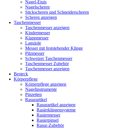
Nagel-Etuis
Nagelscheren
Stickscheren und Schneiderscheren
Scheren anzeigen
Taschenmesser
Taschenmesser anzeigen
Kindermesser
Klappmesser
Laguiole
Messer mit feststehender Klinge
Pilzmesser
Schweizer Taschenmesser
Taschenmesser Zubehör
Taschenmesser anzeigen
Besteck
Körperpflege
Körperpflege anzeigen
Nagelinstrumente
Pinzetten
Rasurartikel
Rasurartikel anzeigen
Rasierklingensysteme
Rasiermesser
Rasierpinsel
Rasur-Zubehör