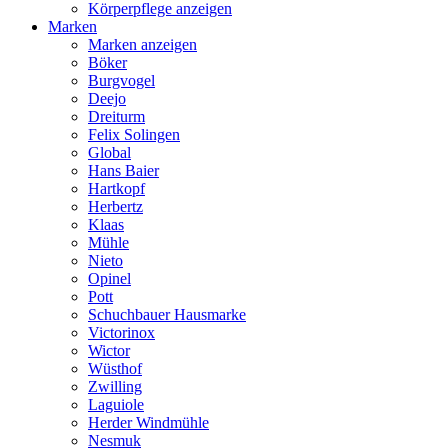
Körperpflege anzeigen
Marken
Marken anzeigen
Böker
Burgvogel
Deejo
Dreiturm
Felix Solingen
Global
Hans Baier
Hartkopf
Herbertz
Klaas
Mühle
Nieto
Opinel
Pott
Schuchbauer Hausmarke
Victorinox
Wictor
Wüsthof
Zwilling
Laguiole
Herder Windmühle
Nesmuk