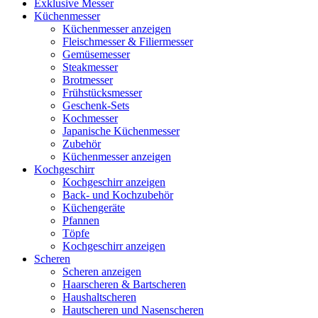
Exklusive Messer
Küchenmesser
Küchenmesser anzeigen
Fleischmesser & Filiermesser
Gemüsemesser
Steakmesser
Brotmesser
Frühstücksmesser
Geschenk-Sets
Kochmesser
Japanische Küchenmesser
Zubehör
Küchenmesser anzeigen
Kochgeschirr
Kochgeschirr anzeigen
Back- und Kochzubehör
Küchengeräte
Pfannen
Töpfe
Kochgeschirr anzeigen
Scheren
Scheren anzeigen
Haarscheren & Bartscheren
Haushaltscheren
Hautscheren und Nasenscheren