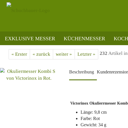
EXKLUSIVE MESSER
KÜCHENMESSER
KOCH
»
»
Startseite
Taschenmesser
Victorinox Okuliermesser Kombi S, Rot
232
Artikel in
« Erster
« zurück
weiter »
Letzter »
Beschreibung
Kundenrezensio
Victorinox Okulierrmesser Komb
Länge: 9,8 cm
Farbe: Rot
Gewicht: 34 g