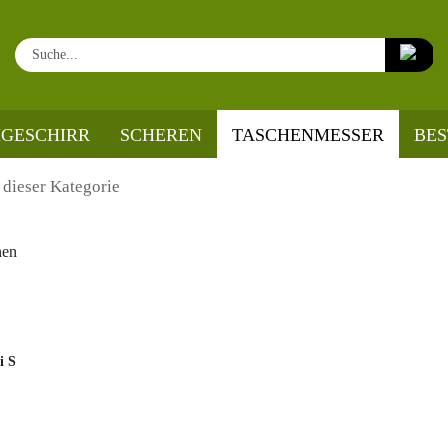
Su
GESCHIRR
SCHEREN
TASCHENMESSER
BE
 dieser Kategorie
nen
i S