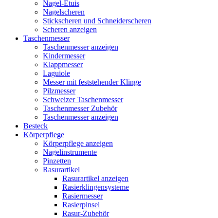
Nagel-Etuis
Nagelscheren
Stickscheren und Schneiderscheren
Scheren anzeigen
Taschenmesser
Taschenmesser anzeigen
Kindermesser
Klappmesser
Laguiole
Messer mit feststehender Klinge
Pilzmesser
Schweizer Taschenmesser
Taschenmesser Zubehör
Taschenmesser anzeigen
Besteck
Körperpflege
Körperpflege anzeigen
Nagelinstrumente
Pinzetten
Rasurartikel
Rasurartikel anzeigen
Rasierklingensysteme
Rasiermesser
Rasierpinsel
Rasur-Zubehör