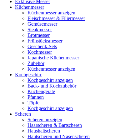
Exklusive Messer
Küchenmesser
Küchenmesser anzeigen
Fleischmesser & Filiermesser
Gemüsemesser
Steakmesser
Brotmesser
Frühstücksmesser
Geschenk-Sets
Kochmesser
Japanische Küchenmesser
Zubehör
Küchenmesser anzeigen
Kochgeschirr
Kochgeschirr anzeigen
Back- und Kochzubehör
Küchengeräte
Pfannen
Töpfe
Kochgeschirr anzeigen
Scheren
Scheren anzeigen
Haarscheren & Bartscheren
Haushaltscheren
Hautscheren und Nasenscheren