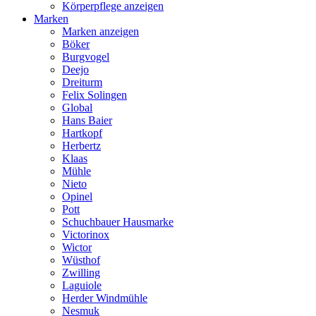
Körperpflege anzeigen
Marken
Marken anzeigen
Böker
Burgvogel
Deejo
Dreiturm
Felix Solingen
Global
Hans Baier
Hartkopf
Herbertz
Klaas
Mühle
Nieto
Opinel
Pott
Schuchbauer Hausmarke
Victorinox
Wictor
Wüsthof
Zwilling
Laguiole
Herder Windmühle
Nesmuk