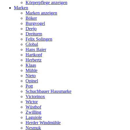
Körperpflege anzeigen
Marken
Marken anzeigen
Böker
Burgvogel
Deejo
Dreiturm
Felix Solingen
Global
Hans Baier
Hartkopf
Herbertz
Klaas
Mühle
Nieto
Opinel
Pott
Schuchbauer Hausmarke
Victorinox
Wictor
Wüsthof
Zwilling
Laguiole
Herder Windmühle
Nesmuk