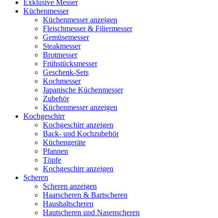
Exklusive Messer
Küchenmesser
Küchenmesser anzeigen
Fleischmesser & Filiermesser
Gemüsemesser
Steakmesser
Brotmesser
Frühstücksmesser
Geschenk-Sets
Kochmesser
Japanische Küchenmesser
Zubehör
Küchenmesser anzeigen
Kochgeschirr
Kochgeschirr anzeigen
Back- und Kochzubehör
Küchengeräte
Pfannen
Töpfe
Kochgeschirr anzeigen
Scheren
Scheren anzeigen
Haarscheren & Bartscheren
Haushaltscheren
Hautscheren und Nasenscheren