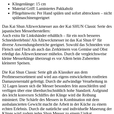
Klingenlänge: 15 cm
Material Griff: Laminiertes Pakkaholz
Pflegehinweis: Per Hand spülen und sofort abtrocknen – nicht
spülmaschinengeeignet
Das Kai Shun Allzweckmesser aus der Kai SHUN Classic Serie des
japanischen Messerherstellers:
Auch extra für Linkshänder erhältlich – für ein noch besseres
Schneideerlebnis! Als Allzweckmesser ist das Kai Shun 6“ für
diverse Anwendungsbereiche geeignet. Sowohl das Schneiden von
Fleisch und Fisch als auch das Zerkleinern von Gemüse und Obst
erledigt das Allzweckmesser mühelos. Durch die vergleichsweise
kleine Messerklinge überzeugt es vor Allem beim Zubereiten
kleinerer Speisen.
Die Kai Shun Classic Serie gilt als Klassiker aus dem
Profimessersortiment und wird aus eigens entwickeltem rostfreien
Damaszenerstahl gefertigt. Durch die aufwändige Verarbeitung in
32 Lagen lassen sich die Messer besonders fein ausschleifen und
verfügen über eine überdurchschnittlich hohe Standzeit. Aufgrund
des leicht konvexen Schliffes der Klinge wird die Reibung
minimiert. Die Schärfe des Messers in Kombination mit dem
ausbalancierten Gewicht macht die Arbeit in der Küche zu einem
echten Erlebnis. Durch die natürliche und individuelle Maserung der
Klinge wird zudem jedes Shun Messer zu einem Unikat.